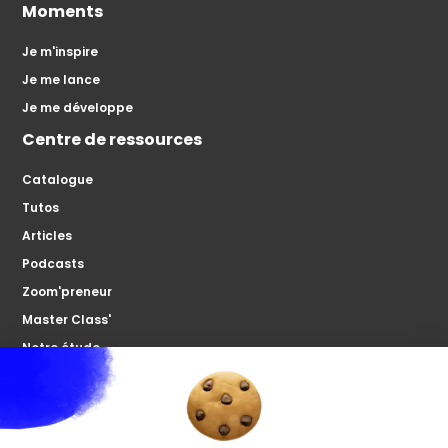
Moments
Je m'inspire
Je me lance
Je me développe
Centre de ressources
Catalogue
Tutos
Articles
Podcasts
Zoom'preneur
Master Class'
Notre étude
À propos
Microco
Nous contacter