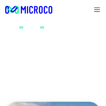
Accueil
Métiers
Dameur.euse
Dameur.euse
Amoureux.euse de la montagne et du grand air, vous
n’êtes pas frileux.euse ! Vous aimez le ski, la neige et les
pistes bien entretenues ! Avez-vous déjà pensé à devenir
dameur.euse ?