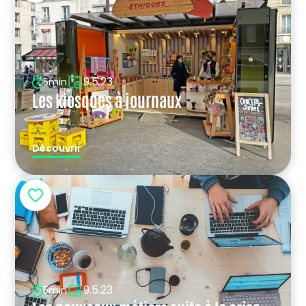
9.5.23
5min
Les kiosques à journaux
Découvrir
9.5.23
5min