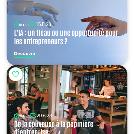
15.11.23
5min
L’IA : un fléau ou une opportunité pour
les entrepreneurs ?
Découvrir
29.8.23
5min
De la couveuse à la pépinière
d’entreprise