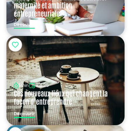
maternité et ambition
entrepreneuriale ?
Découvrir
9.4.25
5min
Ces nouveaux lieux qui changent la
façon d’entreprendre
Découvrir