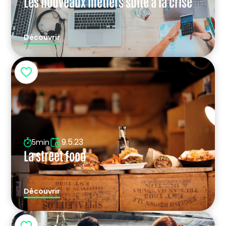
Les nouveaux métiers suite à la crise
Découvrir
9.5.23
5min
La street food
Découvrir