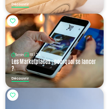
Découvrir
19.1.24
5min
Les Marketplaces : pourquoi se lancer
?
Découvrir