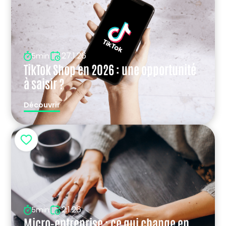
27.1.26
5min
TikTok Shop en 2026 : une opportunité
à saisir ?
Découvrir
2.1.26
5min
Micro-entreprise : ce qui change en