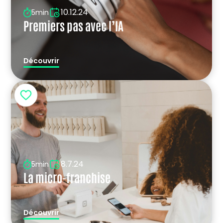
10.12.24
5min
Premiers pas avec l’IA
Découvrir
8.7.24
5min
La micro-franchise
Découvrir