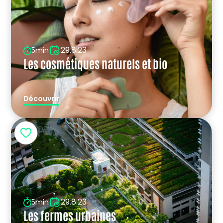
29.8.23
5min
Les cosmétiques naturels et bio
Découvrir
29.8.23
5min
Les fermes urbaines