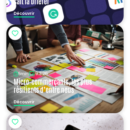
sait la briefer
Découvrir
9.3.26
5min
Micro-commerçants, les plus
résilients d’entre nous
Découvrir