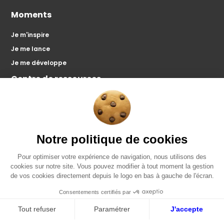
Moments
Je m'inspire
Je me lance
Je me développe
Centre de ressources
Catalogue
Tutos
Articles
Podcasts
Zoom'preneur
Master Class'
Notre étude
À propos
Microco