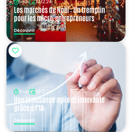
12.12.24
5min
Les marchés de Noël : Un tremplin
pour les micro-entrepreneurs
Découvrir
10.12.24
5min
Une croissance agile et innovante
grâce à l’IA
Découvrir