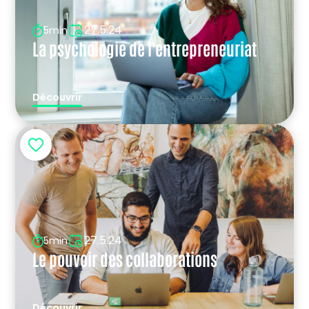
27.5.24
5min
La psychologie de l'entrepreneuriat
Découvrir
27.5.24
5min
Le pouvoir des collaborations
Découvrir