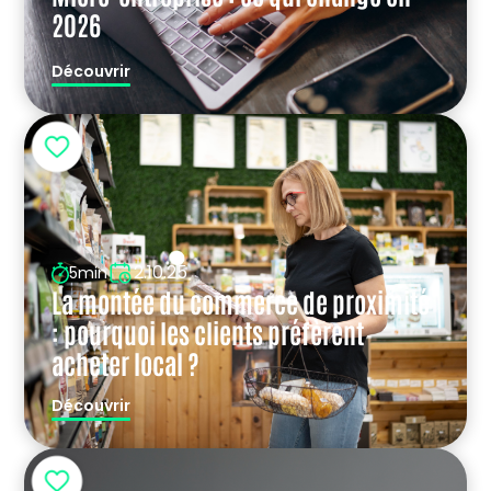
2026
Découvrir
2.10.25
5min
La montée du commerce de proximité
: pourquoi les clients préfèrent
acheter local ?
Découvrir