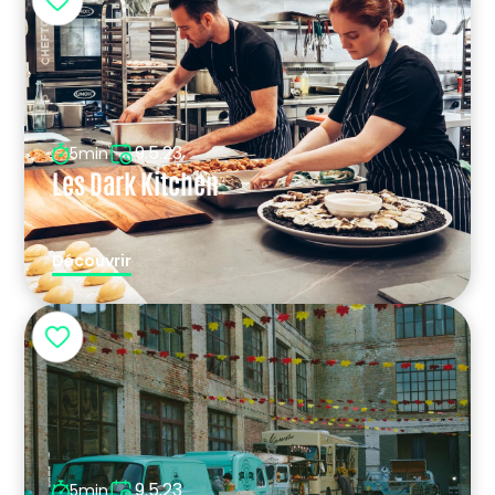
9.5.23
5min
Les Dark Kitchen
Découvrir
9.5.23
5min