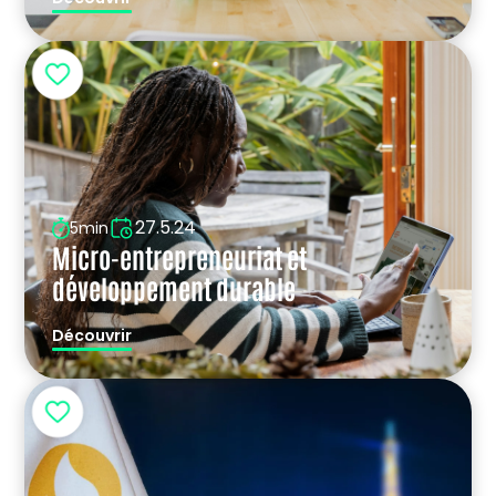
27.5.24
5min
Micro-entrepreneuriat et
développement durable
Découvrir