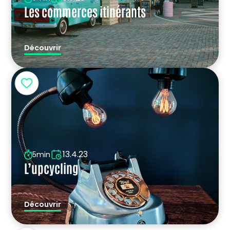
Les commerces itinérants
Découvrir
13.4.23
5min
L’upcycling
Découvrir