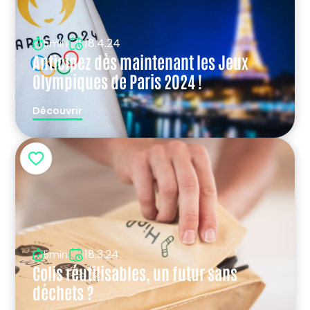
18.4.24
5min
Anticipez dès maintenant les Jeux
Olympiques de Paris 2024 !
Découvrir
18.3.24
5min
Colis réutilisables, un futur sans
déchets ?