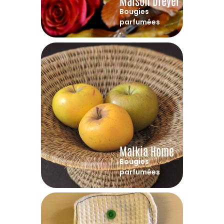
Maison Dreyer
Bougies
parfumées
Malkia Home
Bougies
parfumées