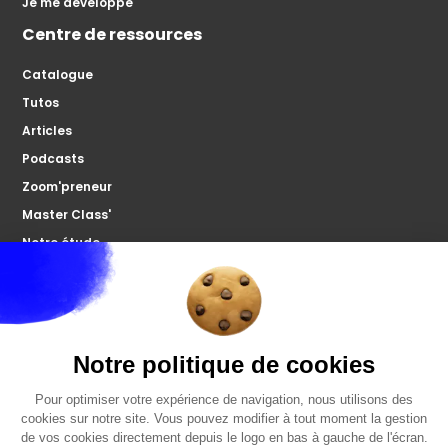
Je me développe
Centre de ressources
Catalogue
Tutos
Articles
Podcasts
Zoom'preneur
Master Class'
Notre étude
À propos
Microco
Nous contacter
Votre forum
FAQ
Politiques de confidentialités