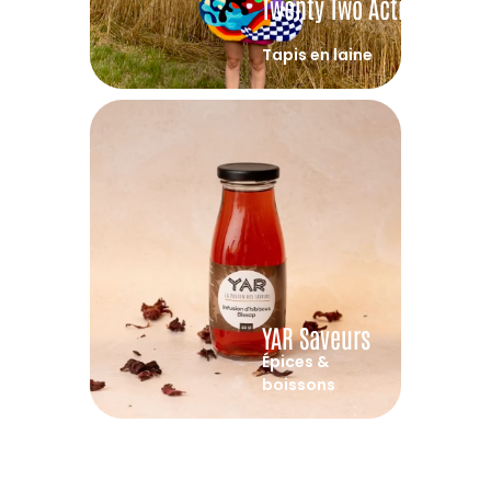
Twenty Two Activities
Tapis en laine
YAR Saveurs
Épices &
boissons