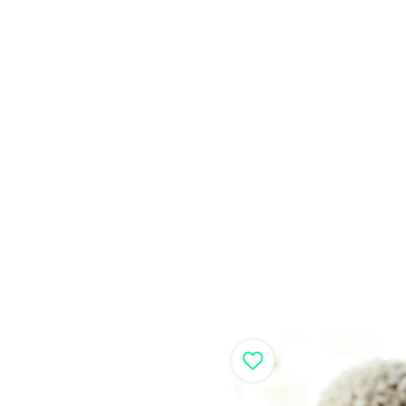
Durant leur 
nationalité 
peuvent, 
compétences e
locaux et
discriminatio
création d’e