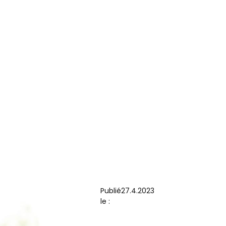
 personnes de
cultés. Elles
 manque de
les opérateurs
face à des
pagnement à la
les soutenir.
Publié
27.4.2023
le :