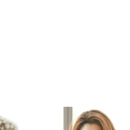
parcours de création d’entreprise, les
étrangère peuvent rencontrer des diffi
par exemple, être confrontées à un
t d’outils, un manque de liens avec 
 les réseaux d’appui, ou encore faire 
ns. ‍De nombreux dispositifs d’accom
ntreprise existent sur le territoire pour 
Zoom sur ces différents dispositifs.