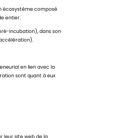
à un écosystème composé
e entier.
ré-incubation), dans son
ccélération).
eurial en lien avec la
ration sont quant à eux
r leur site web de la