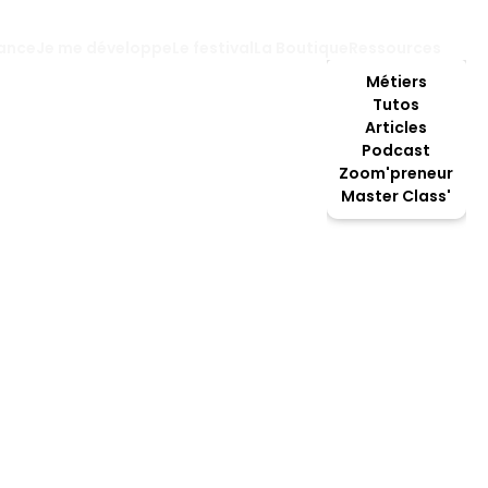
lance
Je me développe
Le festival
La Boutique
Ressources
Métiers
Tutos
Articles
Podcast
ce : accompagnement des personnes étrangères
Zoom'preneur
Master Class'
n d’entreprise 
 : accompagnem
rsonnes étrangè