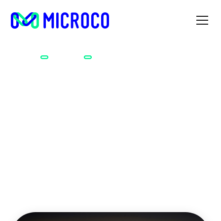
Accueil
Métiers
Cours de voile
Cours de voile
Vous aimez l’eau, le sel et le soleil ? Vous n’avez pas peur du
vent, des vagues et de la houle ? Vous portez bien la
marinière ? Si oui, vous avez tout pour devenir moniteur.ice
de voile !