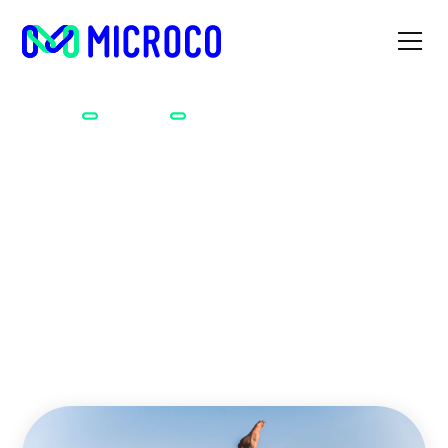
Accueil
Métiers
Cours de Body Balance
Cours de Body Balance
Déjà petit.e, vous passiez votre vie à faire des acrobaties ?
Vous êtes fan de yoga, pilates ou Tai Chi ? Il n’est jamais
trop tard pour devenir professeur.e de Body Balance !