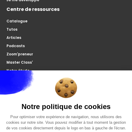
Centre de ressources
Catalogue
Tutos
Articles
Podcasts
Zoom'preneur
Master Class'
Notre étude
À propos
Microco
Nous contacter
Votre forum
FAQ
Politiques de confidentialités