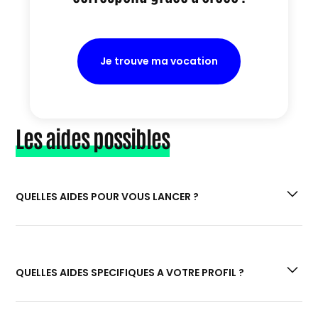
Je trouve ma vocation
Les aides possibles
QUELLES AIDES POUR VOUS LANCER ?
Si vous êtes à la recherche de prêts et aides
financières :
“Quels prêts et aides
QUELLES AIDES SPECIFIQUES A VOTRE PROFIL ?
financières pour la création de votre
entreprise ?”