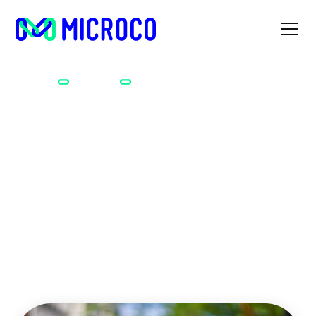
Accueil
Métiers
Chapellier.ière
Chapellier.ière
Les casquettes et chapeaux n'ont jamais été aussi à la
mode depuis les années 50 ! Vous avez plein d’idées de
nouveaux modèles qui ne demandent qu'à être fabriqués
? Lancez votre propre magasin de chapeaux !