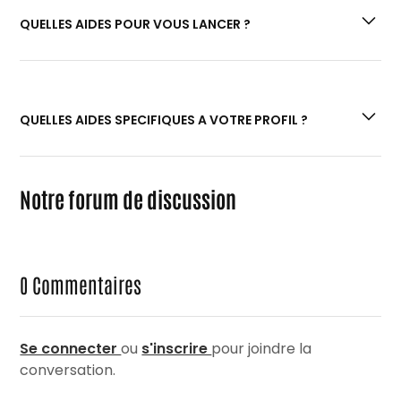
QUELLES AIDES POUR VOUS LANCER ?
Si vous êtes à la recherche de prêts et aides
financières :
“Quels prêts et aides
QUELLES AIDES SPECIFIQUES A VOTRE PROFIL ?
financières pour la création de votre
entreprise ?”
Si vous souhaitez effectuer une formation
Si vous avez entre 16 et 30 ans :
Notre forum de discussion
gratuite :
“Les formations pour créer son
“L’accompagnement des jeunes
entreprise”
créateurs.rices d’entreprise”
Si vous recherchez des offres en
Si vous êtes une femme :
“Entreprendre au
accompagnement :
“Création d’entreprise :
féminin : toutes les aides pour vous lancer !”
0
Commentaires
les réseaux d’accompagnement”
Si vous êtes en situation de handicap :
“Les
aides à l’entrepreneuriat pour les
personnes en situation de handicap”
Se connecter
ou
s'inscrire
pour joindre la
Si vous êtes réfugié.e ou migrant.e :
“Création
conversation.
d’entreprise en France : accompagnement