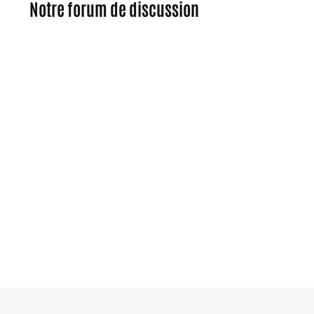
Notre forum de discussion
0
Commentaires
Se connecter
ou
s'inscrire
pour joindre la
conversation.