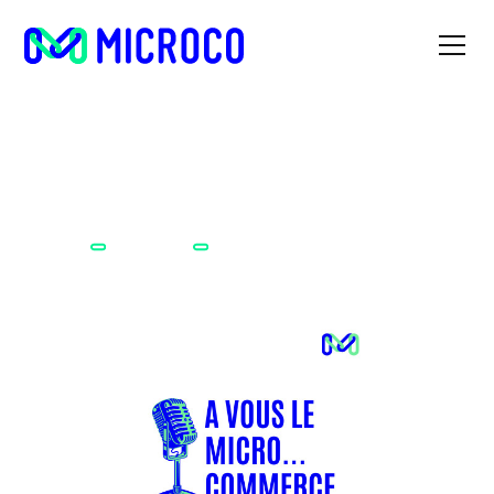
N°9 : Yann un épicier engagé et
Accueil
Podcast
locavore