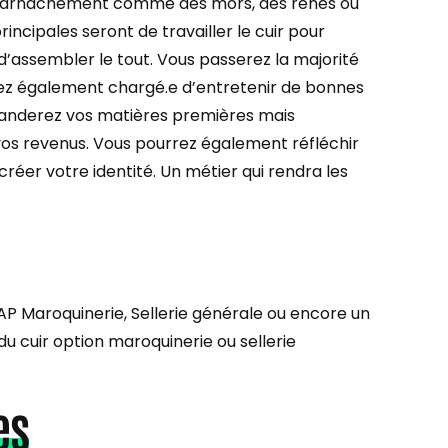
 harnachement comme des mors, des rênes ou
incipales seront de travailler le cuir pour
 d’assembler le tout. Vous passerez la majorité
rez également chargé.e d’entretenir de bonnes
manderez vos matières premières mais
 vos revenus. Vous pourrez également réfléchir
éer votre identité. Un métier qui rendra les
CAP Maroquinerie, Sellerie générale ou encore un
u cuir option maroquinerie ou sellerie
es