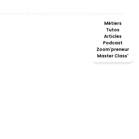
lance
Je me développe
Le festival
La Boutique
Ressources
Métiers
Tutos
Articles
Podcast
Zoom'preneur
Master Class'
Sellier.ère
assion, c’est l’équitation. Petit.e, vous aviez plus d’affin
z vite compris une chose, leur “tenue” est primordiale po
 performance dans un manège. Ça tombe bien puisque v
minutieux.se, n’hésitez plus, devenez sellier.ère.