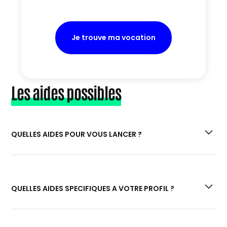
Je trouve ma vocation
Les aides possibles
QUELLES AIDES POUR VOUS LANCER ?
Si vous êtes à la recherche de prêts et aides
financières :
“Quels prêts et aides
QUELLES AIDES SPECIFIQUES A VOTRE PROFIL ?
financières pour la création de votre
entreprise ?”
Si vous souhaitez effectuer une formation