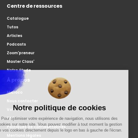
Centre de ressources
Catalogue
Tutos
Articles
Podcasts
Zoom'preneur
Master Class'
Notre étude
À propos
Microco
Nous contacter
Votre forum
FAQ
Politiques de confidentialités
Mentions légales