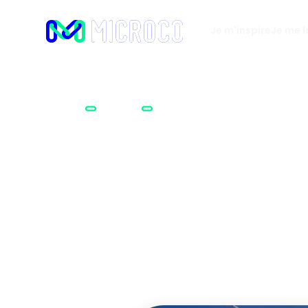
Je m'inspire
Je me 
Accueil
Métiers
Perchiste
Vous aimez le ski, la 