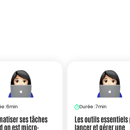
e :
6min
Durée :
7min
atiser ses tâches
Les outils essentiels
 on est micro-
lancer et gérer une