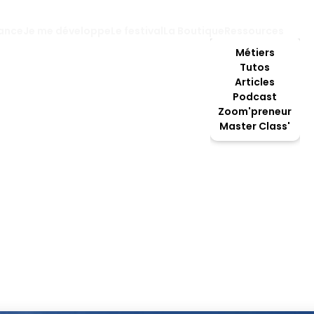
lance
Je me développe
Le festival
La Boutique
Ressources
Métiers
Tutos
Articles
Podcast
Zoom'preneur
Master Class'
Perchiste
montagne, la fondue et les plaisirs simples ? Vous êtes un
N’hésitez plus, devenez perchiste !