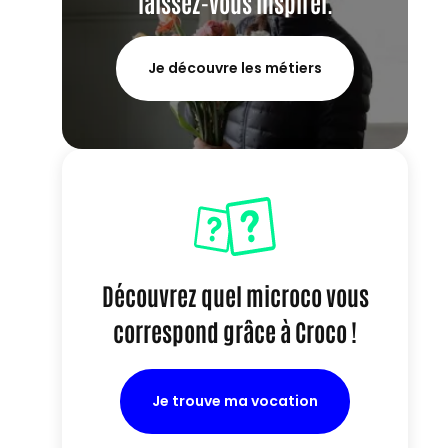
laissez-vous inspirer.
Je découvre les métiers
Découvrez quel microco vous
correspond grâce à Croco !
Je trouve ma vocation