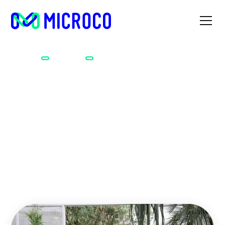
Accueil
Métiers
Paysagiste
Paysagiste
Amoureux.se de la nature avec un grand N ? Incollable sur
les différents types de terrains, plantes et arbres ? Et si
vous deveniez paysagiste ?