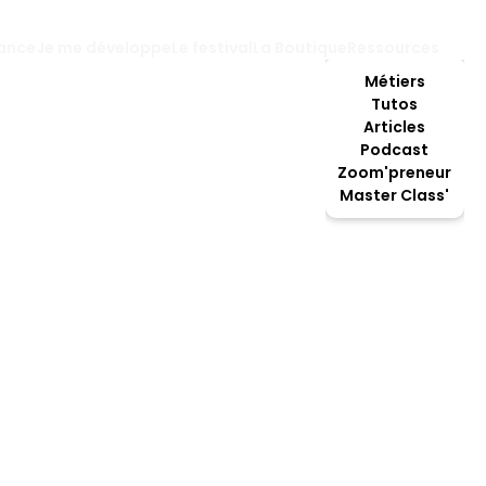
lance
Je me développe
Le festival
La Boutique
Ressources
Métiers
Tutos
Articles
Podcast
Zoom'preneur
Master Class'
Pâtissier
 des explosions de saveurs, créer des opéras, tartes ou 
vez votre bonheur en ouvrant une pâtisserie, et régalerez
de journée en leur communiquant votre passion !