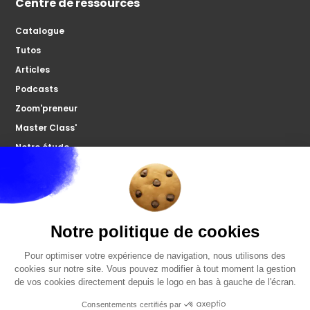
Centre de ressources
Catalogue
Tutos
Articles
Podcasts
Zoom'preneur
Master Class'
Notre étude
À propos
Microco
Nous contacter
Votre forum
FAQ
Politiques de confidentialités
Mentions légales