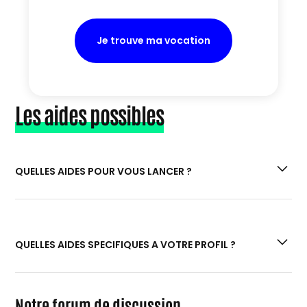
Je trouve ma vocation
Les aides possibles
QUELLES AIDES POUR VOUS LANCER ?
Si vous êtes à la recherche de prêts et aides
financières :
“Quels prêts et aides
QUELLES AIDES SPECIFIQUES A VOTRE PROFIL ?
financières pour la création de votre
entreprise ?”
Si vous souhaitez effectuer une formation
Si vous avez entre 16 et 30 ans :
Notre forum de discussion