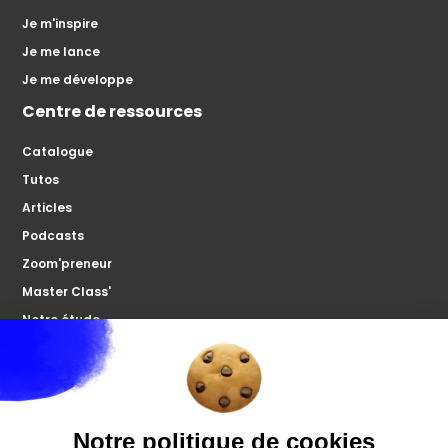
Je m'inspire
Je me lance
Je me développe
Centre de ressources
Catalogue
Tutos
Articles
Podcasts
Zoom'preneur
Master Class'
Notre étude
À propos
Microco
Nous contacter
Votre forum