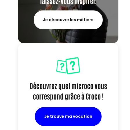
laissez-vous inspirer.
Je découvre les métiers
Découvrez quel microco vous
correspond grâce à Croco !
Je trouve ma vocation