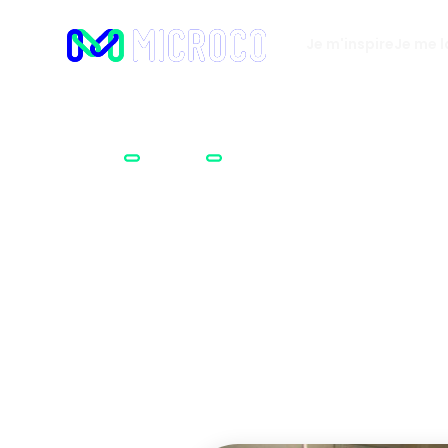
Je m'inspire
Je me 
Accueil
Métiers
Gérant.e de magasin de coute
Gérant.
Polyvalent.e et débro
passionné.e par ce pe