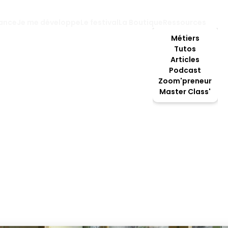
lance
Je me développe
Le festival
La Boutique
Ressources
Métiers
Tutos
Articles
Podcast
aux
Zoom'preneur
Master Class'
e de magasin de 
uillard.e, vous êtes un véritable couteau suisse ! Tant mi
tit objet tranchant… Sautez le pas, ouvrez votre propre 