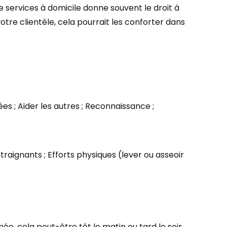
de services à domicile donne souvent le droit à
tre clientèle, cela pourrait les conforter dans
s ; Aider les autres ; Reconnaissance ;
ontraignants ; Efforts physiques (lever ou asseoir
ée, cela peut-être tôt le matin ou tard le soir.