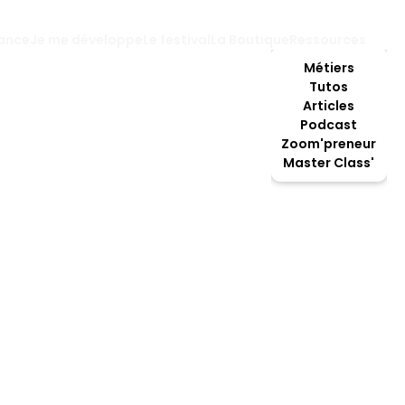
lance
Je me développe
Le festival
La Boutique
Ressources
Métiers
Tutos
Articles
Podcast
Zoom'preneur
Master Class'
Garde-malade
.se du bien-être de l’autre ? Vous êtes prêt.e à prendre 
 présence des personnes en perte d’autonomie ? Vous p
malade !