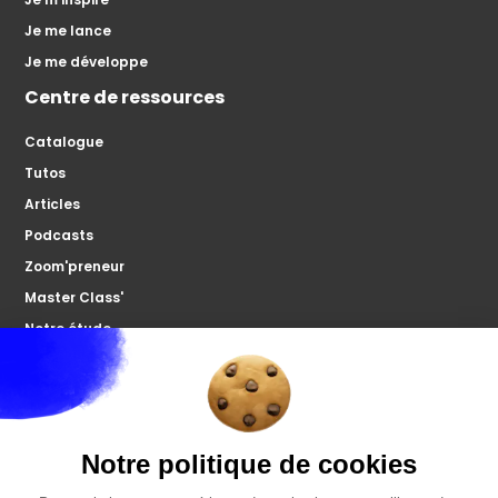
Je me lance
Je me développe
Centre de ressources
Catalogue
Tutos
Articles
Podcasts
Zoom'preneur
Master Class'
Notre étude
À propos
Microco
Nous contacter
Votre forum