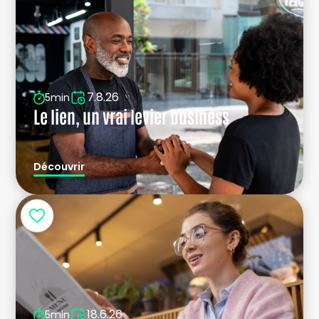
7.8.26
5min
Le lien, un vrai levier business
Découvrir
18.6.26
5min