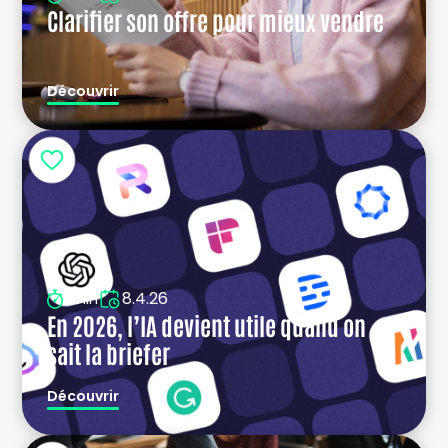
Clarifier son offre pour mieux vendre
Découvrir
8.4.26
5min
En 2026, l’IA devient utile quand on
sait la briefer
Découvrir