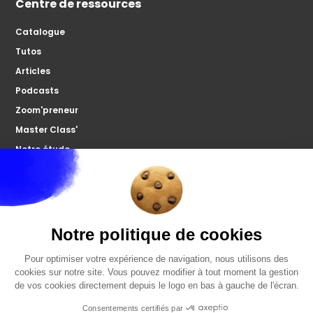
Centre de ressources
Catalogue
Tutos
Articles
Podcasts
Zoom'preneur
Master Class'
Notre étude
À propos
Microco
Nous contacter
Votre forum
FAQ
Politiques de confidentialités
Mentions légales