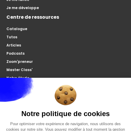
Je me développe
Centre de ressources
Catalogue
Tutos
Articles
Podcasts
Zoom'preneur
Master Class'
Notre étude
À propos
Microco
Nous contacter
Votre forum
FAQ