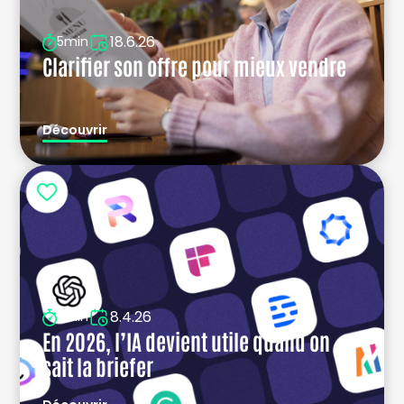
18.6.26
5min
Clarifier son offre pour mieux vendre
Découvrir
8.4.26
5min
En 2026, l’IA devient utile quand on
sait la briefer