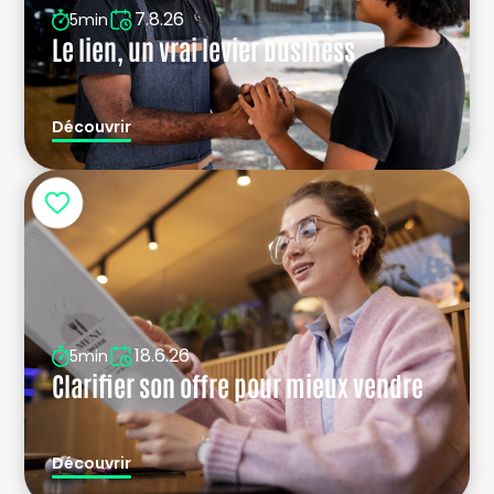
7.8.26
5min
Le lien, un vrai levier business
Découvrir
18.6.26
5min
Clarifier son offre pour mieux vendre
Découvrir