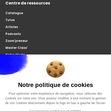
Centre de ressources
Catalogue
Tutos
Articles
Podcasts
Zoom'preneur
Master Class'
Notre étude
À propos
Microco
Nous contacter
Votre forum
FAQ
Politiques de confidentialités
Mentions légales