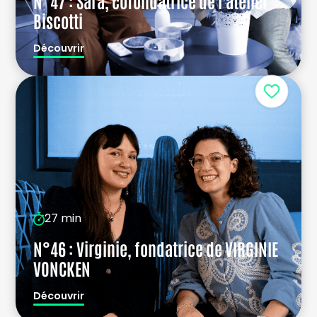
N°47 : Sara, cofondatrice de l'atelier
Biscotti
Découvrir
27 min
N°46 : Virginie, fondatrice de VIRGINIE
VONCKEN
Découvrir