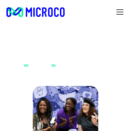
N°36 : Aurélie, fondatrice de Isis
Accueil
Podcast
Chérie