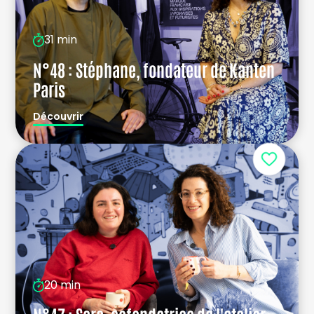
31 min
N°48 : Stéphane, fondateur de Kanten
Paris
Découvrir
20 min