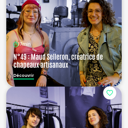
17min
N°49 : Maud Selleron, créatrice de
chapeaux artisanaux
Découvrir