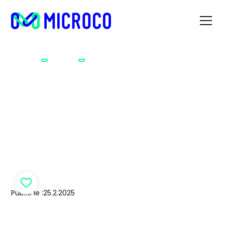
Les meilleures applications pour
Accueil
Tutos
entrepreneurs
Les meilleures
applications pour
entrepreneurs
Publié le :
25.2.2025