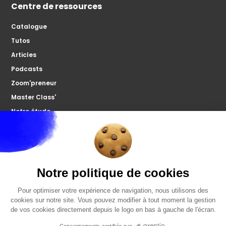
Centre de ressources
Catalogue
Tutos
Articles
Podcasts
Zoom'preneur
Master Class'
Notre étude
À propos
Microco
Nous contacter
Votre forum
FAQ
Politiques de confidentialités
Mentions légales